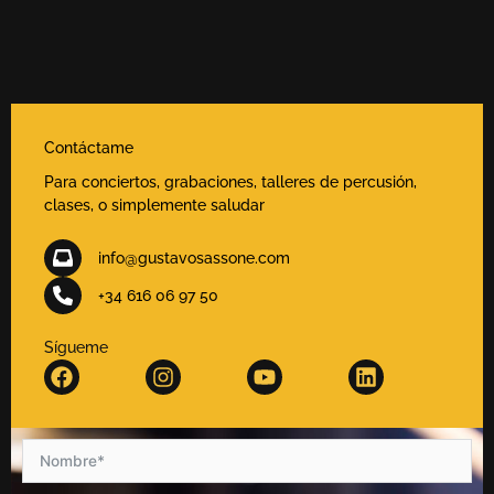
Contáctame
Para conciertos, grabaciones, talleres de percusión,
clases, o simplemente saludar
info@gustavosassone.com
+34 616 06 97 50
Sígueme