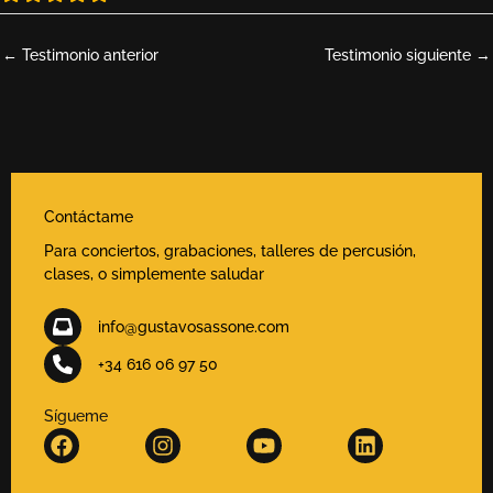
←
Testimonio anterior
Testimonio siguiente
→
Contáctame
Para conciertos, grabaciones, talleres de percusión,
clases, o simplemente saludar
info@gustavosassone.com
+34 616 06 97 50
Sígueme