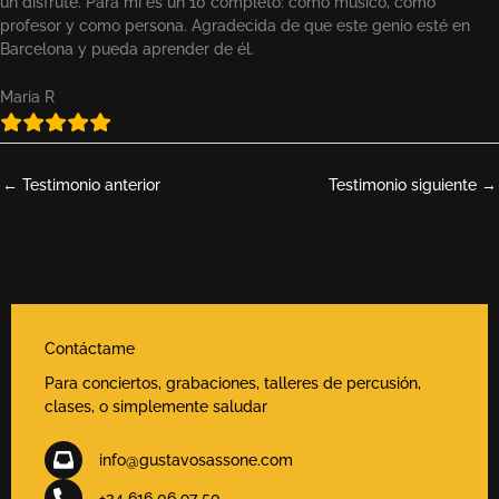
un disfrute. Para mí es un 10 completo: como músico, como
profesor y como persona. Agradecida de que este genio esté en
Barcelona y pueda aprender de él.
Maria R
←
Testimonio anterior
Testimonio siguiente
→
Contáctame
Para conciertos, grabaciones, talleres de percusión,
clases, o simplemente saludar
info@gustavosassone.com
+34 616 06 97 50