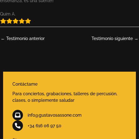
enseñanza, es una suerte!!
Quim A.
←
Testimonio anterior
Testimonio siguiente
→
Contáctame
Para conciertos, grabaciones, talleres de percusión,
clases, o simplemente saludar
info@gustavosassone.com
+34 616 06 97 50