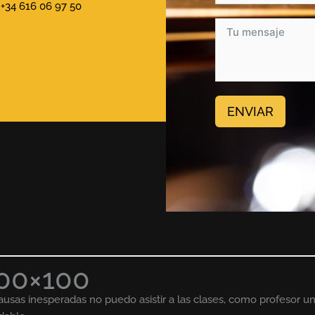
+34 616 06 97 50
ENVIAR
00×100
causas inesperadas no puedo asistir a las clases, como profesor