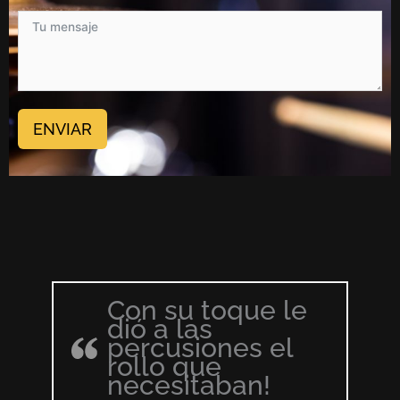
ENVIAR
Con su toque le
dió a las
percusiones el
rollo que
necesitaban!