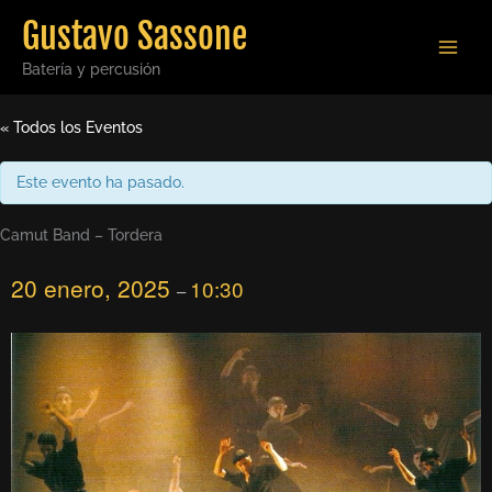
Ir
Gustavo Sassone
al
contenido
Batería y percusión
« Todos los Eventos
Este evento ha pasado.
Camut Band – Tordera
20 enero, 2025
10:30
–