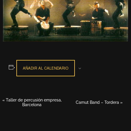
AÑADIR AL CALENDARIO
«
Taller de percusión empresa,
Navegación
Camut Band – Tordera
»
Barcelona
del
Evento