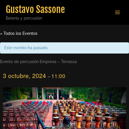
Ir
Gustavo Sassone
al
contenido
Batería y percusión
« Todos los Eventos
Este evento ha pasado.
Evento de percusión Empresa – Terrassa
3 octubre, 2024
11:00
–