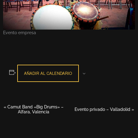
Evento empresa
AÑADIR AL CALENDARIO
«
Camut Band «Big Drums» –
Navegación
Evento privado – Valladolid
»
Alfara, Valencia
del
Evento