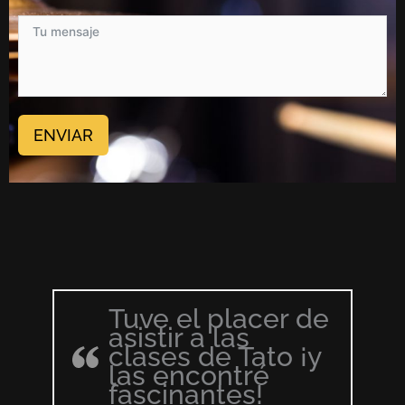
ENVIAR
Tuve el placer de
asistir a las
clases de Tato ¡y
las encontré
fascinantes!