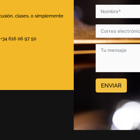
rcusión, clases, o simplemente
+34 616 06 97 50
ENVIAR