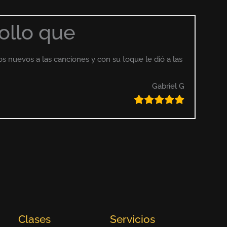
rollo que
s nuevos a las canciones y con su toque le dió a las
Gabriel G
Clases
Servicios