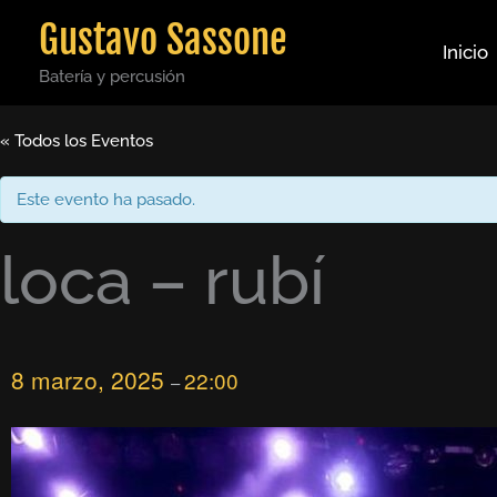
Ir
Gustavo Sassone
al
Inicio
contenido
Batería y percusión
« Todos los Eventos
Este evento ha pasado.
loca – rubí
8 marzo, 2025
22:00
–