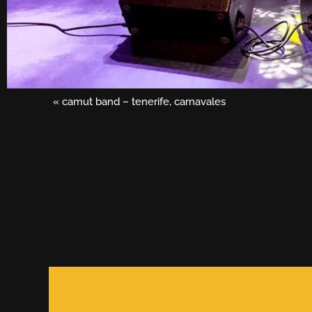
«
camut band – tenerife, carnavales
Navegación
del
Evento