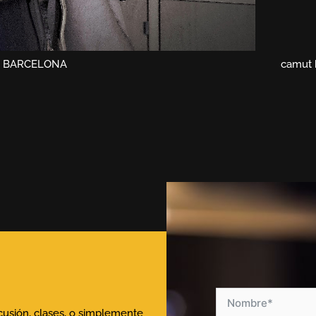
, BARCELONA
camut b
rcusión, clases, o simplemente