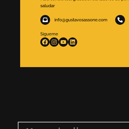
saludar
info@gustavosassone.com
Sígueme