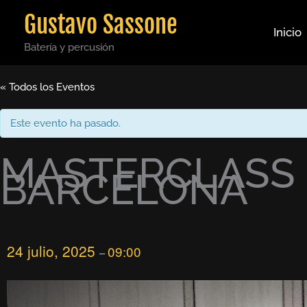
Ir
Gustavo Sassone
al
Inicio
contenido
Batería y percusión
« Todos los Eventos
Este evento ha pasado.
MASTERCLASS –
BARCELONA
24 julio, 2025
09:00
–