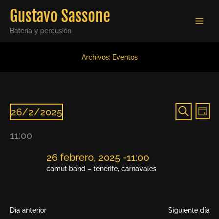
Ir
Gustavo Sassone
al
contenido
Batería y percusión
Archivos:
Eventos
Navegación
Nave
Eventos
26/2/2025
DÍA
de
de
para
BUSCAR
Seleccionar
búsqueda
vista
26
11:00
fecha.
y
de
febrero,
vistas
Even
2025
26 febrero, 2025 -11:00
de
camut band – tenerife, carnavales
Eventos
Día anterior
Siguiente día