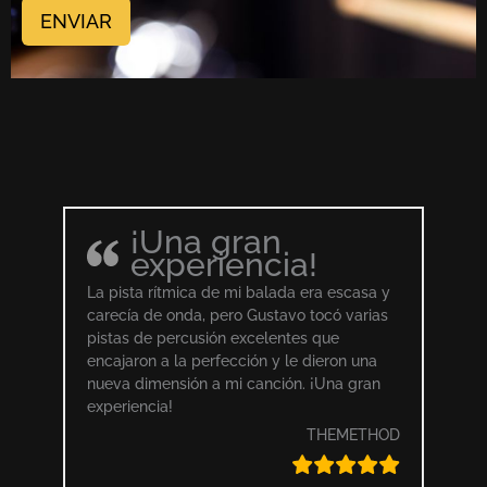
ENVIAR
¡Una gran
experiencia!
La pista rítmica de mi balada era escasa y
carecía de onda, pero Gustavo tocó varias
pistas de percusión excelentes que
encajaron a la perfección y le dieron una
nueva dimensión a mi canción. ¡Una gran
experiencia!
THEMETHOD